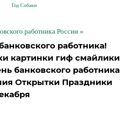
Год Собаки
ковского работника России »
банковского работника!
ки картинки гиф смайлики
ень банковского работника
ния Открытки Праздники
екабря