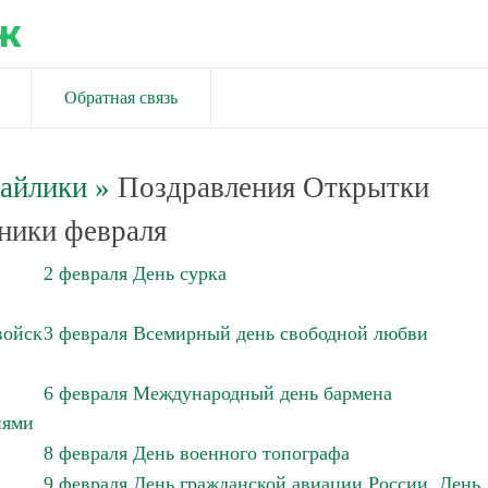
ж
Обратная связь
майлики
»
Поздравления Открытки
ники февраля
2 февраля День сурка
войск
3 февраля Всемирный день свободной любви
6 февраля Международный день бармена
иями
8 февраля День военного топографа
9 февраля День гражданской авиации России. День