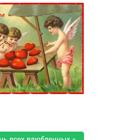
нь всех влюбленных »