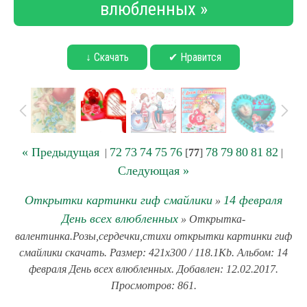
влюбленных »
↓ Скачать
✔ Нравится
« Предыдущая
72
73
74
75
76
78
79
80
81
82
|
[
77
]
|
Следующая »
Открытки картинки гиф смайлики
14 февраля
»
День всех влюбленных
» Открытка-
валентинка.Розы,сердечки,стихи открытки картинки гиф
смайлики скачать. Размер: 421x300 / 118.1Kb. Альбом: 14
февраля День всех влюбленных. Добавлен: 12.02.2017.
Просмотров: 861.