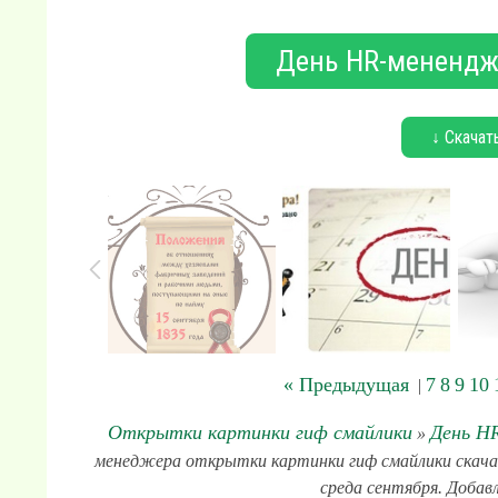
День HR-менендже
↓ Скачат
« Предыдущая
7
8
9
10
|
Открытки картинки гиф смайлики
День HR
»
менеджера открытки картинки гиф смайлики скачать
среда сентября. Добавл