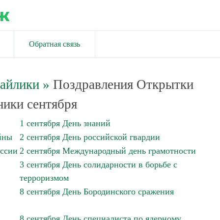
ж
Обратная связь
майлики
»
Поздравления Открытки
ики сентября
1 сентября День знаний
йны
2 сентября День российской гвардии
оссии
2 сентября Международный день грамотности
3 сентября День солидарности в борьбе с
терроризмом
8 сентября День Бородинского сражения
8 сентября День специалиста по ядерному