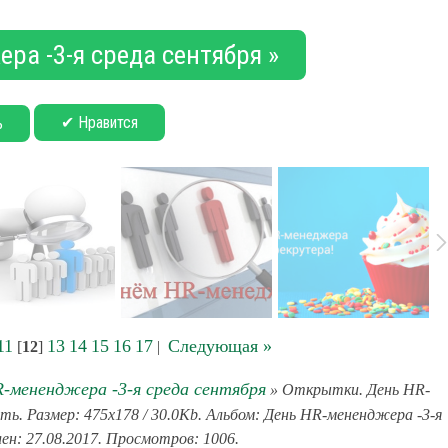
ра -3-я среда сентября »
✔ Нравится
ь
11
13
14
15
16
17
Следующая »
[
12
]
|
-мененджера -3-я среда сентября
» Открытки. День HR-
. Размер: 475x178 / 30.0Kb. Альбом: День HR-мененджера -3-я
ен: 27.08.2017. Просмотров: 1006.