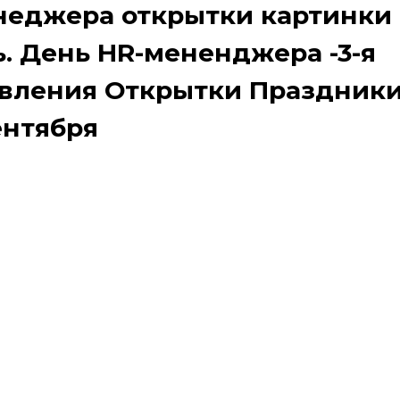
неджера открытки картинки
. День HR-мененджера -3-я
авления Открытки Праздник
ентября