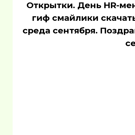
Открытки. День HR-ме
гиф смайлики скачать
среда сентября. Поздр
с