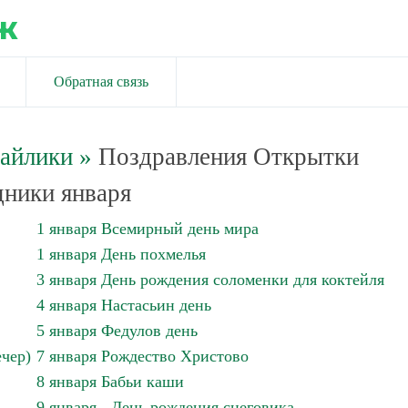
ж
Обратная связь
майлики
»
Поздравления Открытки
ники января
1 января Всемирный день мира
1 января День похмелья
3 января День рождения соломенки для коктейля
4 января Настасьин день
5 января Федулов день
чер)
7 января Рождество Христово
8 января Бабьи каши
9 января - День рождения снеговика