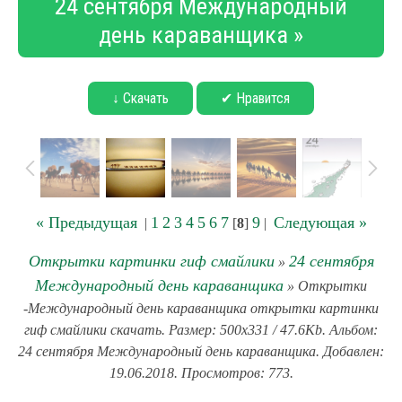
24 сентября Международный
день караванщика »
↓ Скачать
✔ Нравится
« Предыдущая
1
2
3
4
5
6
7
9
Следующая »
|
[
8
]
|
Открытки картинки гиф смайлики
24 сентября
»
Международный день караванщика
» Открытки
-Международный день караванщика открытки картинки
гиф смайлики скачать. Размер: 500x331 / 47.6Kb. Альбом:
24 сентября Международный день караванщика. Добавлен:
19.06.2018. Просмотров: 773.