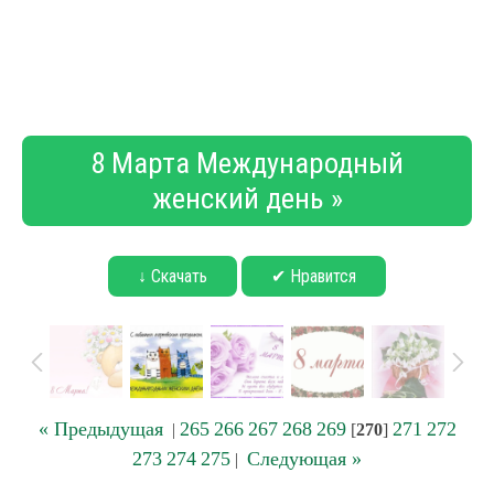
8 Марта Международный
женский день »
↓ Скачать
✔ Нравится
« Предыдущая
265
266
267
268
269
271
272
|
[
270
]
273
274
275
Следующая »
|