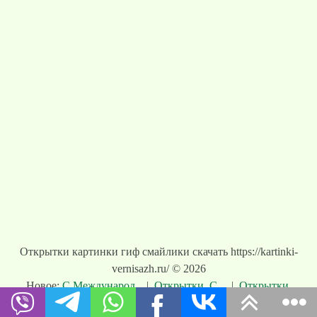
Открытки картинки гиф смайлики скачать https://kartinki-
vernisazh.ru/ © 2026
Новое:
С Международ...
|
Открытки. С ...
|
Открытки.
Вс...
|