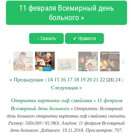
11 февраля Всемирный день
больного »
↓ Скачать
✔ Нравится
« Предыдущая
14
15
16
17
18
19
20
21
22
24
|
[
23
]
|
Следующая »
Открытки картинки гиф смайлики
11 февраля
»
Всемирный день больного
» Открытки- Всемирный
день больного открытки картинки гиф смайлики скачать.
Размер: 500x369 / 81.9Kb. Альбом: 11 февраля Всемирный
день больного. Добавлен: 19.11.2018. Просмотров: 707.