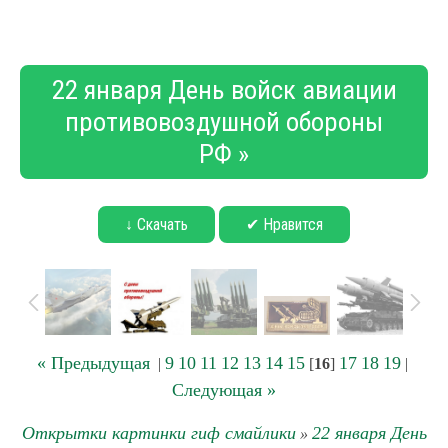
22 января День войск авиации
противовоздушной обороны
РФ »
↓ Скачать
✔ Нравится
« Предыдущая
9
10
11
12
13
14
15
17
18
19
|
[
16
]
|
Следующая »
Открытки картинки гиф смайлики
22 января День
»