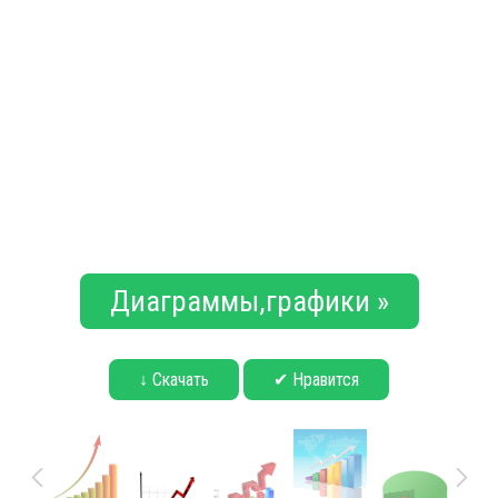
Диаграммы,графики »
↓ Скачать
✔ Нравится