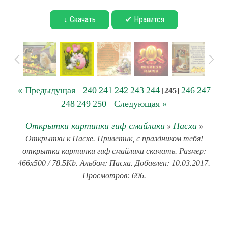
↓ Скачать
✔ Нравится
« Предыдущая
240
241
242
243
244
246
247
|
[
245
]
248
249
250
Следующая »
|
Открытки картинки гиф смайлики
Пасха
»
»
Открытки к Пасхе. Приветик, с праздником тебя!
открытки картинки гиф смайлики скачать. Размер:
466x500 / 78.5Kb. Альбом: Пасха. Добавлен: 10.03.2017.
Просмотров: 696.