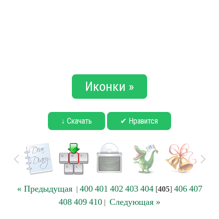
Иконки »
↓ Скачать
✔ Нравится
« Предыдущая
400
401
402
403
404
406
407
|
[
405
]
408
409
410
Следующая »
|