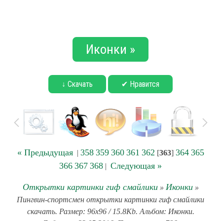
Иконки »
↓ Скачать
✔ Нравится
« Предыдущая
358
359
360
361
362
364
365
|
[
363
]
366
367
368
Следующая »
|
Открытки картинки гиф смайлики
Иконки
»
»
Пингвин-спортсмен открытки картинки гиф смайлики
скачать. Размер: 96x96 / 15.8Kb. Альбом: Иконки.