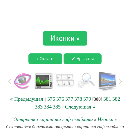
Иконки »
↓ Скачать
✔ Нравится
« Предыдущая
375
376
377
378
379
381
382
|
[
380
]
383
384
385
Следующая »
|
Открытки картинки гиф смайлики
Иконки
»
»
Свктящаяся диаграмма открытки картинки гиф смайлики