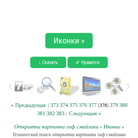
Иконки »
↓ Скачать
✔ Нравится
« Предыдущая
373
374
375
376
377
379
380
|
[
378
]
381
382
383
Следующая »
|
Открытки картинки гиф смайлики
Иконки
»
»
Технический поиск открытки картинки гиф смайлики