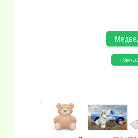
Медве
↓ Скачат