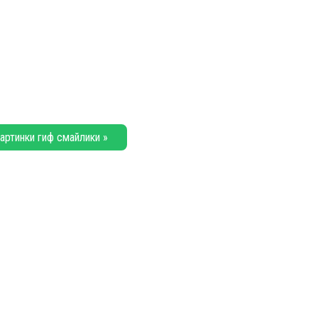
артинки гиф смайлики »