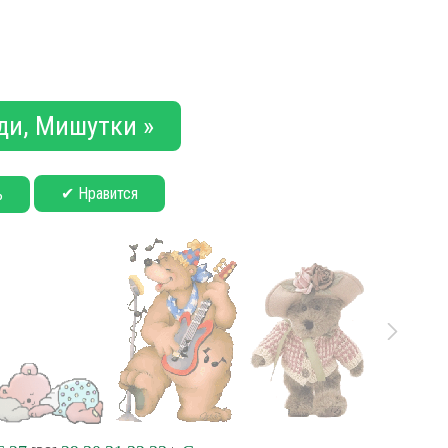
ди, Мишутки »
✔ Нравится
ь