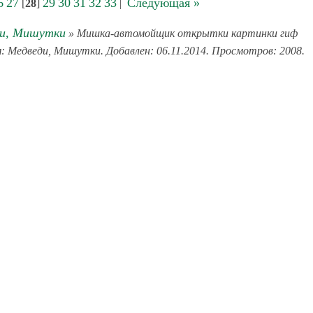
6
27
29
30
31
32
33
Следующая »
[
28
]
|
и, Мишутки
» Мишка-автомойщик открытки картинки гиф
м: Медведи, Мишутки. Добавлен: 06.11.2014. Просмотров: 2008.