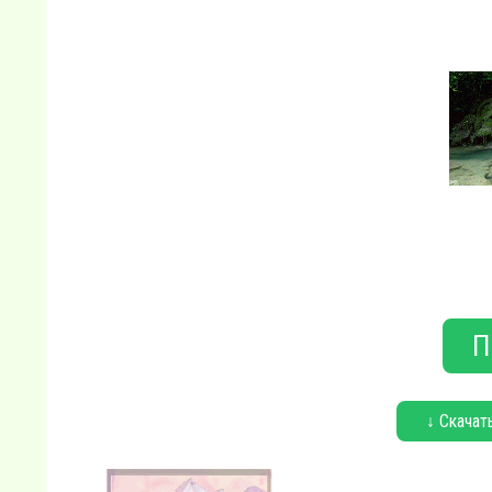
П
↓ Скачат