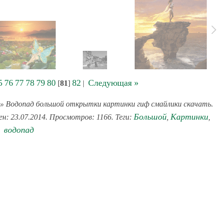
5
76
77
78
79
80
82
Следующая »
[
81
]
|
» Водопад большой открытки картинки гиф смайлики скачать.
Большой
Картинки
ен: 23.07.2014. Просмотров: 1166. Теги:
,
,
водопад