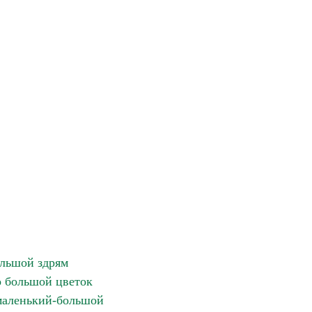
льшой здрям
 большой цветок
маленький-большой