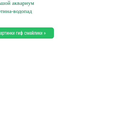
ьшой аквариум
тина-водопад
артинки гиф смайлики »