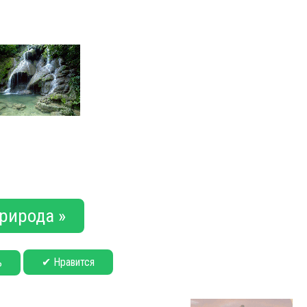
рирода »
✔ Нравится
ь