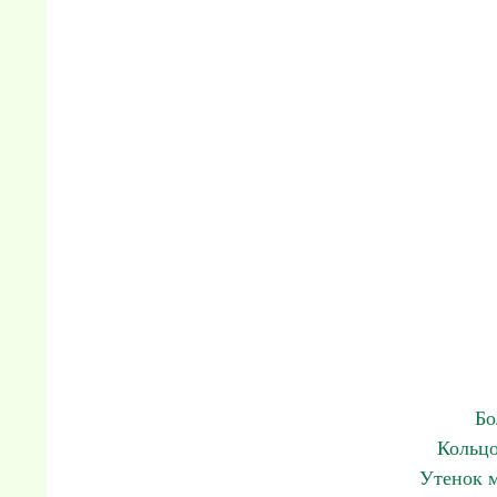
Бо
Кольцо
Утенок 