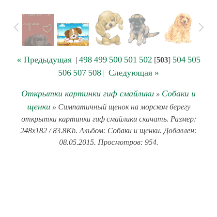
« Предыдущая
498
499
500
501
502
504
505
|
[
503
]
506
507
508
Следующая »
|
Открытки картинки гиф смайлики
Собаки и
»
щенки
» Симпатичный щенок на морском берегу
открытки картинки гиф смайлики скачать. Размер:
248x182 / 83.8Kb. Альбом: Собаки и щенки. Добавлен:
08.05.2015. Просмотров: 954.