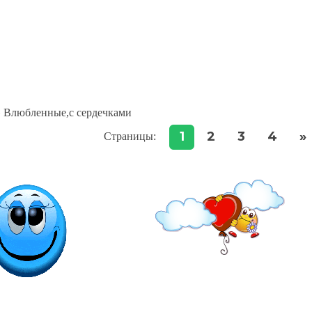
 Влюбленные,с сердечками
1
2
3
4
»
Страницы
: