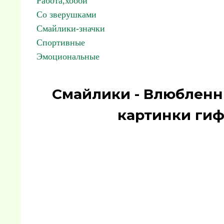
Работа,хобби
Со зверушками
Смайлики-значки
Спортивные
Эмоциональные
Смайлики - Влюбленн
картинки гиф