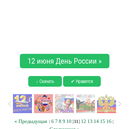
12 июня День России »
↓ Скачать
✔ Нравится
« Предыдущая
6
7
8
9
10
12
13
14
15
16
|
[
11
]
|