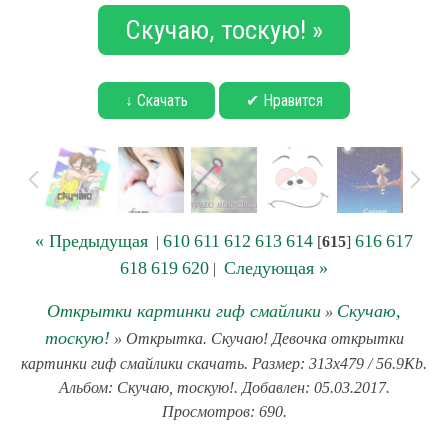
Скучаю, тоскую! »
↓ Скачать
✔ Нравится
« Предыдущая
610
611
612
613
614
616
617
|
[
615
]
618
619
620
Следующая »
|
Открытки картинки гиф смайлики
Скучаю,
»
тоскую!
» Открытка. Скучаю! Девочка открытки
картинки гиф смайлики скачать. Размер: 313x479 / 56.9Kb.
Альбом: Скучаю, тоскую!. Добавлен: 05.03.2017.
Просмотров: 690.