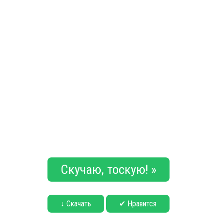
Скучаю, тоскую! »
↓ Скачать
✔ Нравится