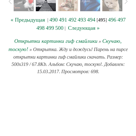
« Предыдущая
490
491
492
493
494
496
497
|
[
495
]
498
499
500
Следующая »
|
Открытки картинки гиф смайлики
Скучаю,
»
тоскую!
» Открытка. Жду и дождусь! Парень на пирсе
открытки картинки гиф смайлики скачать. Размер:
500x319 / 67.8Kb. Альбом: Скучаю, тоскую!. Добавлен:
15.03.2017. Просмотров: 698.