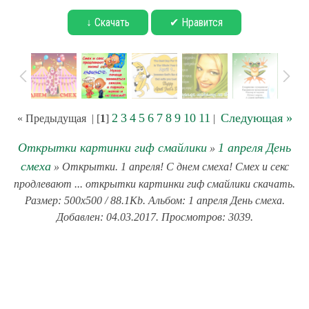
↓ Скачать
✔ Нравится
2
3
4
5
6
7
8
9
10
11
Следующая »
« Предыдущая
| [
1
]
|
Открытки картинки гиф смайлики
1 апреля День
»
смеха
» Открытки. 1 апреля! С днем смеха! Смех и секс
продлевают ... открытки картинки гиф смайлики скачать.
Размер: 500x500 / 88.1Kb. Альбом: 1 апреля День смеха.
Добавлен: 04.03.2017. Просмотров: 3039.