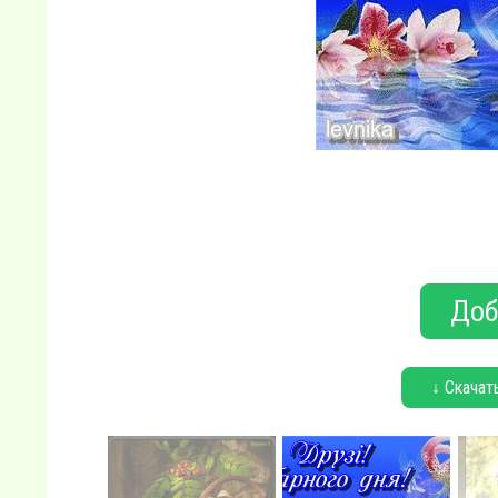
Доб
↓ Скачат