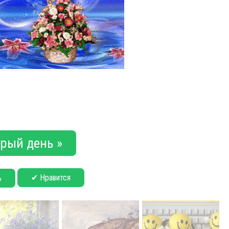
рый день »
✔ Нравится
ь