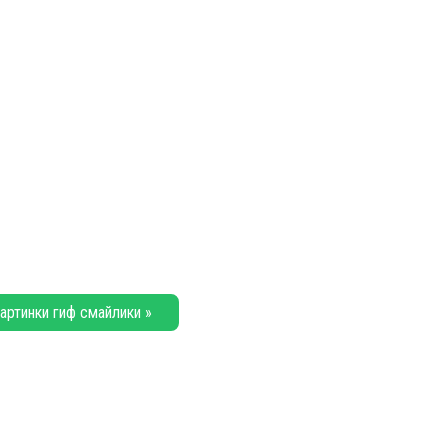
артинки гиф смайлики »