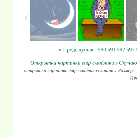
« Предыдущая
590
591
592
593
|
Открытки картинки гиф смайлики
Скучаю
»
открытки картинки гиф смайлики скачать. Размер: 42
Про