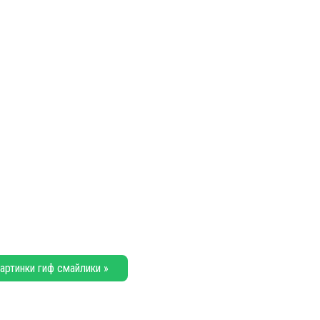
артинки гиф смайлики »