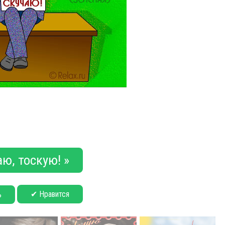
ю, тоскую! »
✔ Нравится
ь