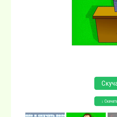
Скуча
↓ Скачат