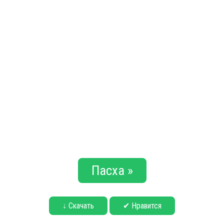
Пасха »
↓ Скачать
✔ Нравится