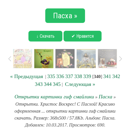
Пасха »
↓ Скачать
✔ Нравится
« Предыдущая
335
336
337
338
339
341
342
|
[
340
]
343
344
345
Следующая »
|
Открытки картинки гиф смайлики
Пасха
»
»
Открытки. Христос Воскрес! С Пасхой! Красиво
оформленная ... открытки картинки гиф смайлики
скачать. Размер: 368x500 / 57.8Kb. Альбом: Пасха.
Добавлен: 10.03.2017. Просмотров: 690.