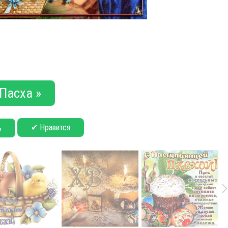
Пасха »
✔ Нравится
ь