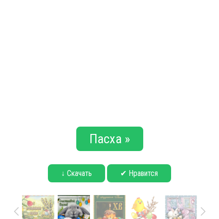
Пасха »
↓ Скачать
✔ Нравится