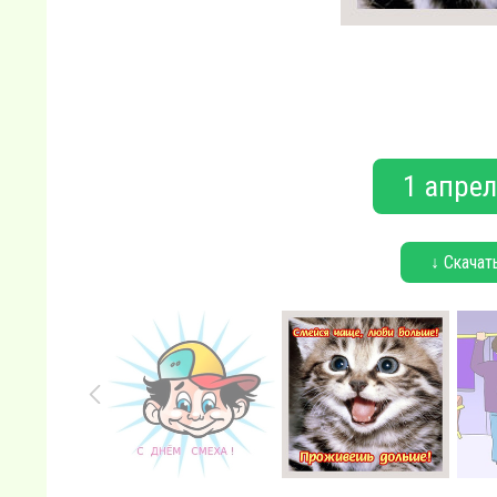
1 апрел
↓ Скачат