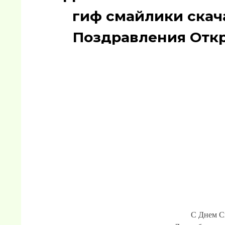
гиф смайлики скача
Поздравления Отк
С Днем С