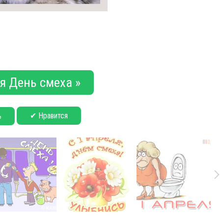
я День смеха »
✔ Нравится
ь