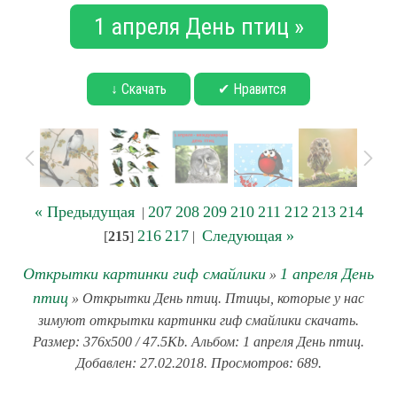
1 апреля День птиц »
↓ Скачать
✔ Нравится
« Предыдущая
207
208
209
210
211
212
213
214
|
216
217
Следующая »
[
215
]
|
Открытки картинки гиф смайлики
1 апреля День
»
птиц
» Открытки День птиц. Птицы, которые у нас
зимуют открытки картинки гиф смайлики скачать.
Размер: 376x500 / 47.5Kb. Альбом: 1 апреля День птиц.
Добавлен: 27.02.2018. Просмотров: 689.