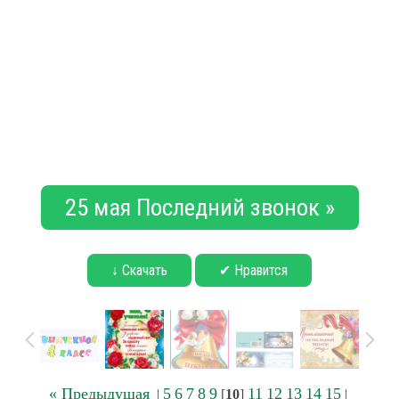
25 мая Последний звонок »
↓ Скачать
✔ Нравится
« Предыдущая
5
6
7
8
9
11
12
13
14
15
|
[
10
]
|