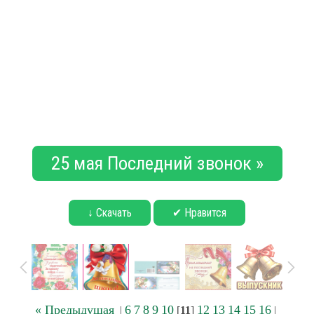
25 мая Последний звонок »
↓ Скачать
✔ Нравится
« Предыдущая
6
7
8
9
10
12
13
14
15
16
|
[
11
]
|