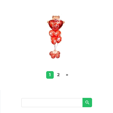
»
1
2