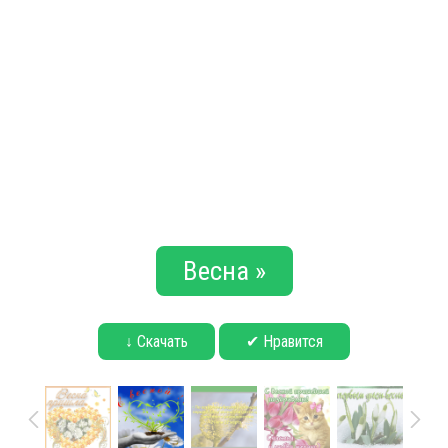
Весна »
↓ Скачать
✔ Нравится