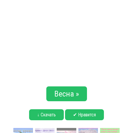
Весна »
↓ Скачать
✔ Нравится