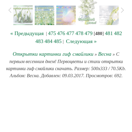
« Предыдущая
475
476
477
478
479
481
482
|
[
480
]
483
484
485
Следующая »
|
Открытки картинки гиф смайлики
Весна
»
» С
первым весенним днем! Первоцветы и стихи открытки
картинки гиф смайлики скачать. Размер: 500x333 / 70.5Kb.
Альбом: Весна. Добавлен: 09.03.2017. Просмотров: 692.