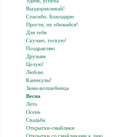
Удачи, успеха
Выздоравливай!
Спасибо. Благодарю
Прости, не обижайся!
Для тебя
Скучаю, тоскую!
Поздравляю
Друзьям
Целую!
Люблю
Каникулы!
Зима-волшебница
Весна
Лето
Осень
Свадьба
Открытки-смайлики
Открытки со смайликами к дню