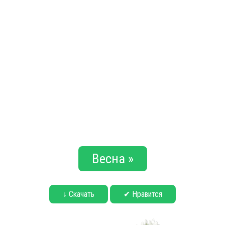
Весна »
↓ Скачать
✔ Нравится