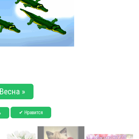
Весна »
✔ Нравится
ь