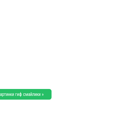
артинки гиф смайлики »