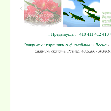
« Предыдущая
410
411
412
413
|
Открытки картинки гиф смайлики
Весна
»
» 
смайлики скачать. Размер: 400x286 / 30.0Kb.