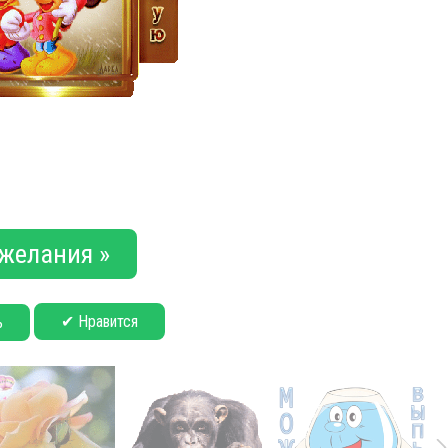
желания »
✔ Нравится
ь