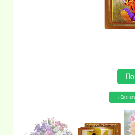
По
↓ Скачат