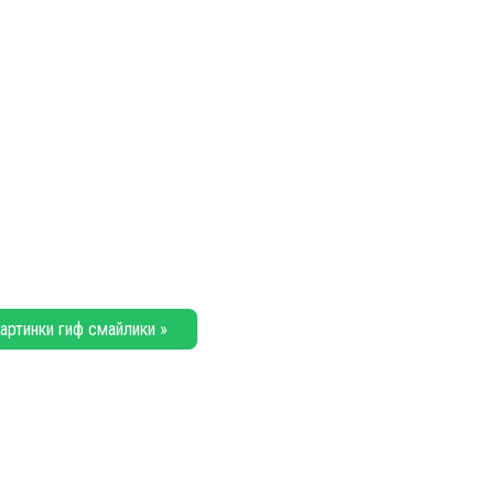
артинки гиф смайлики »