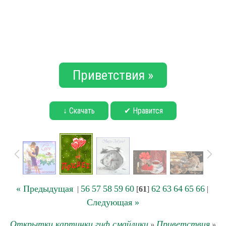
Приветствия »
↓ Скачать
✔ Нравится
« Предыдущая
56
57
58
59
60
62
63
64
65
66
|
[
61
]
|
Следующая »
Открытки картинки гиф смайлики
Приветствия
»
»