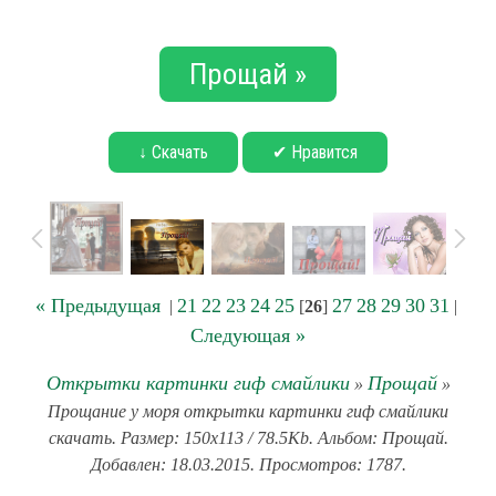
Прощай »
↓ Скачать
✔ Нравится
« Предыдущая
21
22
23
24
25
27
28
29
30
31
|
[
26
]
|
Следующая »
Открытки картинки гиф смайлики
Прощай
»
»
Прощание у моря открытки картинки гиф смайлики
скачать. Размер: 150x113 / 78.5Kb. Альбом: Прощай.
Добавлен: 18.03.2015. Просмотров: 1787.