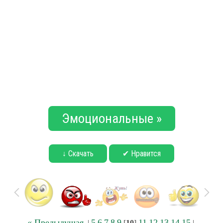
Эмоциональные »
↓ Скачать
✔ Нравится
« Предыдущая
5
6
7
8
9
11
12
13
14
15
|
[
10
]
|