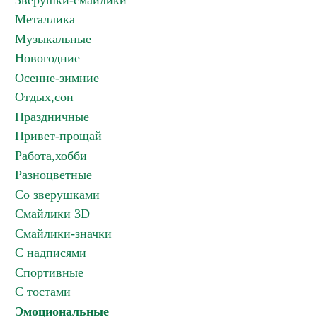
Зверушки-смайлики
Металлика
Музыкальные
Новогодние
Осенне-зимние
Отдых,сон
Праздничные
Привет-прощай
Работа,хобби
Разноцветные
Со зверушками
Смайлики 3D
Смайлики-значки
С надписями
Спортивные
С тостами
Эмоциональные