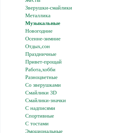
Зверушки-смайлики
Металлика
Музыкальные
Новогодние
Осенне-зимние
Отдых,сон
Праздничные
Привет-прощай
Работа,хобби
Разноцветные
Со зверушками
Смайлики 3D
Смайлики-значки
С надписями
Спортивные
С тостами
Эмоциональные