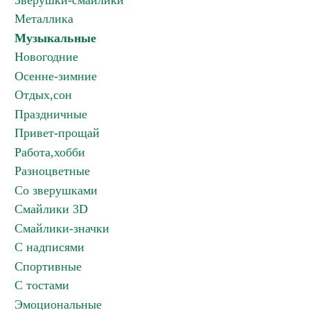
Зверушки-смайлики
Металлика
Музыкальные
Новогодние
Осенне-зимние
Отдых,сон
Праздничные
Привет-прощай
Работа,хобби
Разноцветные
Со зверушками
Смайлики 3D
Смайлики-значки
С надписями
Спортивные
С тостами
Эмоциональные