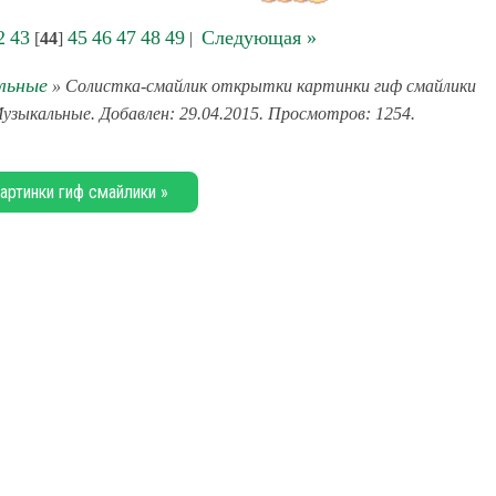
2
43
45
46
47
48
49
Следующая »
[
44
]
|
льные
» Солистка-смайлик открытки картинки гиф смайлики
Музыкальные. Добавлен: 29.04.2015. Просмотров: 1254.
артинки гиф смайлики »