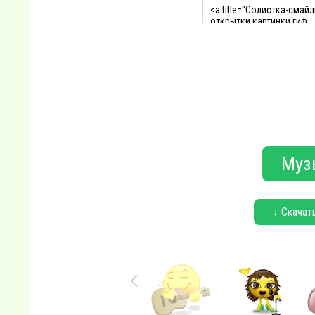
Муз
↓ Скачат