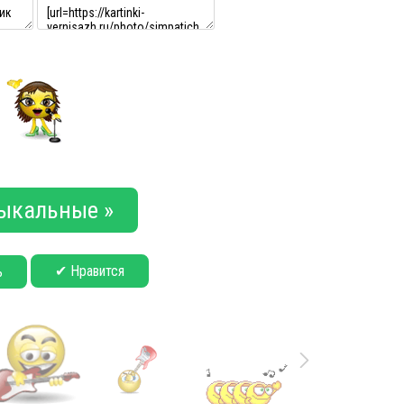
ыкальные »
✔ Нравится
ь