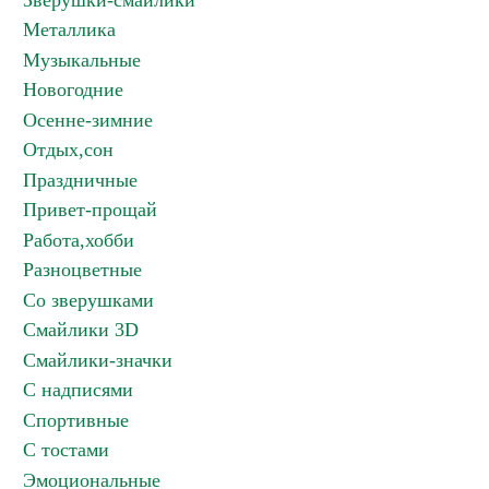
Зверушки-смайлики
Металлика
Музыкальные
Новогодние
Осенне-зимние
Отдых,сон
Праздничные
Привет-прощай
Работа,хобби
Разноцветные
Со зверушками
Смайлики 3D
Смайлики-значки
С надписями
Спортивные
С тостами
Эмоциональные