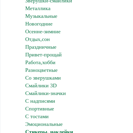
Зверушки-смайлики
Металлика
Музыкальные
Новогодние
Осенне-зимние
Отдых,сон
Праздничные
Привет-прощай
Работа,хобби
Разноцветные
Со зверушками
Смайлики 3D
Смайлики-значки
С надписями
Спортивные
С тостами
Эмоциональные
Стикеры, наклейки