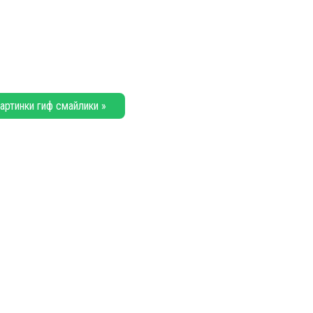
артинки гиф смайлики »