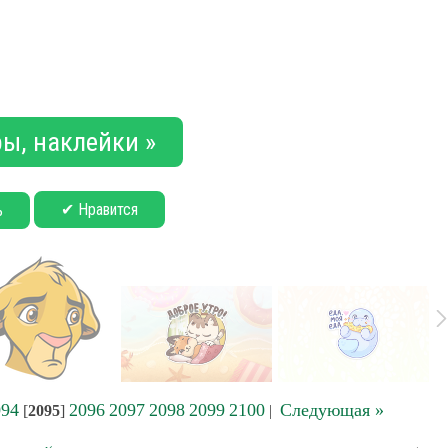
ы, наклейки »
✔ Нравится
ь
094
2096
2097
2098
2099
2100
Следующая »
[
2095
]
|