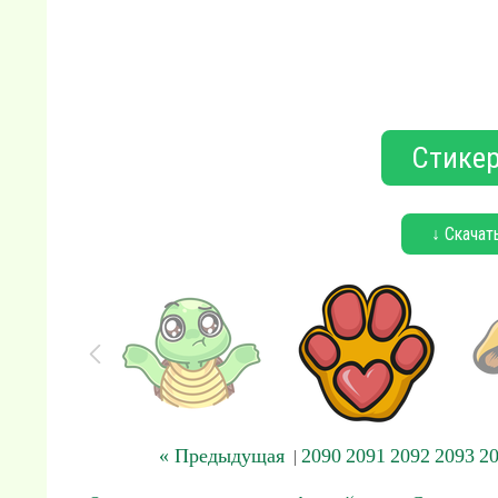
Стикер
↓ Скачат
« Предыдущая
2090
2091
2092
2093
2
|