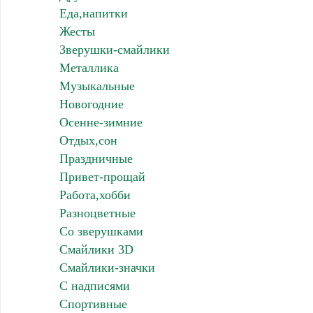
Еда,напитки
Жесты
Зверушки-смайлики
Металлика
Музыкальные
Новогодние
Осенне-зимние
Отдых,сон
Праздничные
Привет-прощай
Работа,хобби
Разноцветные
Со зверушками
Смайлики 3D
Смайлики-значки
С надписями
Спортивные