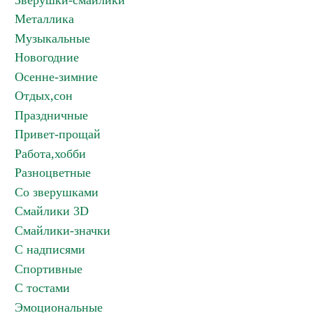
Зверушки-смайлики
Металлика
Музыкальные
Новогодние
Осенне-зимние
Отдых,сон
Праздничные
Привет-прощай
Работа,хобби
Разноцветные
Со зверушками
Смайлики 3D
Смайлики-значки
С надписями
Спортивные
С тостами
Эмоциональные