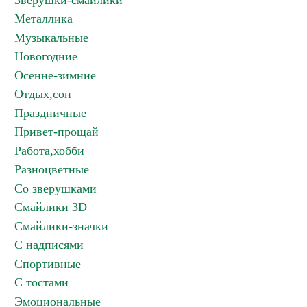
Зверушки-смайлики
Металлика
Музыкальные
Новогодние
Осенне-зимние
Отдых,сон
Праздничные
Привет-прощай
Работа,хобби
Разноцветные
Со зверушками
Смайлики 3D
Смайлики-значки
С надписями
Спортивные
С тостами
Эмоциональные