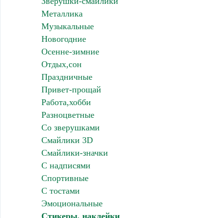
Зверушки-смайлики
Металлика
Музыкальные
Новогодние
Осенне-зимние
Отдых,сон
Праздничные
Привет-прощай
Работа,хобби
Разноцветные
Со зверушками
Смайлики 3D
Смайлики-значки
С надписями
Спортивные
С тостами
Эмоциональные
Стикеры, наклейки